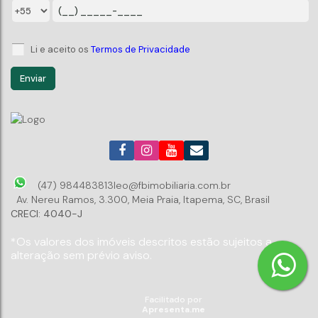
4
Suíte(s)
3
Vaga(s)
Li e aceito os
Termos de Privacidade
(47) 984483813
leo@fbimobiliaria.com.br
Av. Nereu Ramos
,
3.300
,
Meia Praia
,
Itapema
,
SC
,
Brasil
CRECI: 4040-J
*Os valores dos imóveis descritos estão sujeitos a
alteração sem prévio aviso.