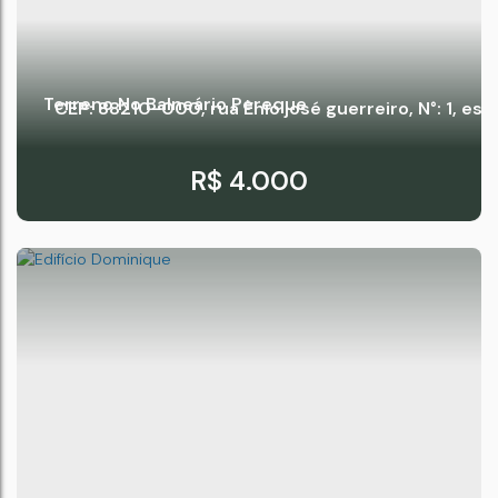
Terreno No Balneário Pereque
CEP: 88210-000
,
rua Énio josé guerreiro
,
N°:
1
,
esqu
R$
4.000