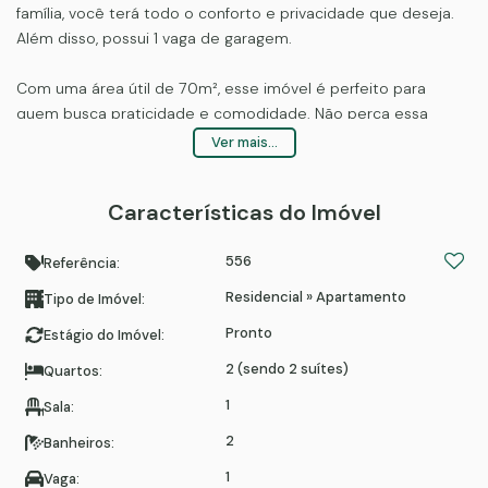
família, você terá todo o conforto e privacidade que deseja.
Além disso, possui 1 vaga de garagem.
Com uma área útil de 70m², esse imóvel é perfeito para
quem busca praticidade e comodidade. Não perca essa
oportunidade única de conquistar o seu cantinho dos sonhos!
Ver mais...
Agende já uma visita e apaixone-se por esse espaço incrível.
Características do Imóvel
Seu novo lar te espera de braços abertos! 🏡💫
556
Entre em contato conosco e agende sua visita agora mesmo!
Referência:
📞🔑 #ImóvelParaVenda #ApartamentoDosSonhos
Residencial
»
Apartamento
Tipo de Imóvel:
#FelizParaSempre
Pronto
Estágio do Imóvel:
2 (sendo 2 suítes)
Quartos:
1
Sala:
2
Banheiros:
1
Vaga: