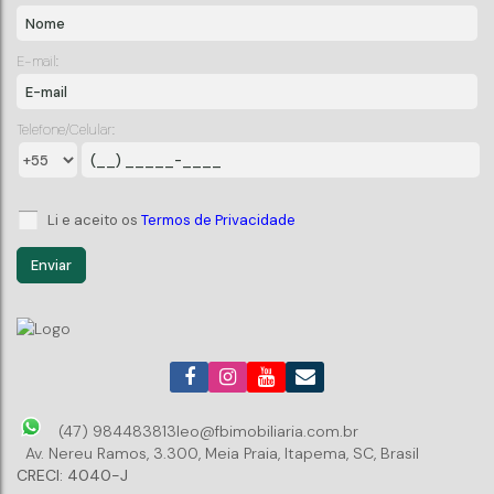
E-mail:
2
Dormitório(s)
1
Banheiro(s)
1
Sala(s)
1
Vaga(s)
Telefone/Celular:
Li e aceito os
Termos de Privacidade
(47) 984483813
leo@fbimobiliaria.com.br
Av. Nereu Ramos
,
3.300
,
Meia Praia
,
Itapema
,
SC
,
Brasil
CRECI: 4040-J