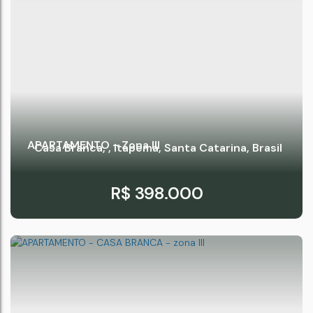
APARTAMENTO - Zona III
Casa Branca
,
Itapema
,
Santa Catarina
,
Brasil
R$
398.000