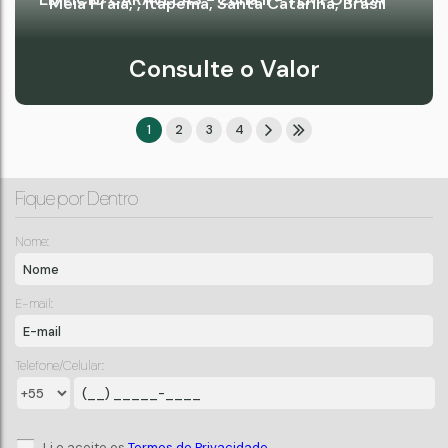
Meia Praia
,
Itapema
,
Santa Catarina
,
Brasil
Consulte o Valor
1
2
3
4
Fique por Dentro
Nome:
E-mail:
3
Dormitório(s)
1
Banheiro(s)
2
Sala(s)
1
Suíte(s)
Telefone/Celular:
2
Vaga(s)
Li e aceito os
Termos de Privacidade