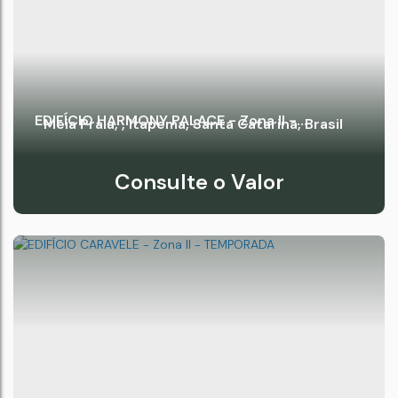
EDIFÍCIO HARMONY PALACE - Zona II -
Meia Praia
,
Itapema
,
Santa Catarina
,
Brasil
TEMPORADA
Consulte o Valor