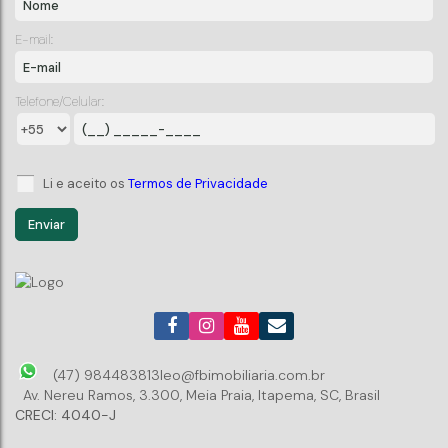
E-mail:
Telefone/Celular:
Li e aceito os
Termos de Privacidade
(47) 984483813
leo@fbimobiliaria.com.br
Av. Nereu Ramos
,
3.300
,
Meia Praia
,
Itapema
,
SC
,
Brasil
CRECI: 4040-J