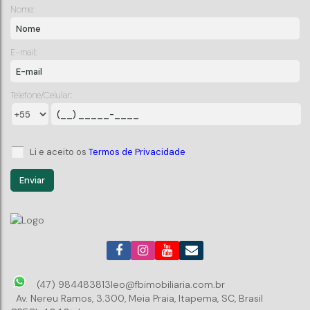
Nome:
E-mail:
Telefone/Celular:
Li e aceito os
Termos de Privacidade
(47) 984483813
leo@fbimobiliaria.com.br
Av. Nereu Ramos
,
3.300
,
Meia Praia
,
Itapema
,
SC
,
Brasil